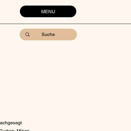
MENU
nachgesagt
, Gurken, Minze