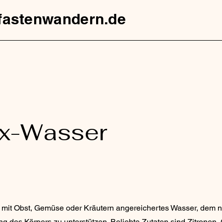
fastenwandern.de
x-Wasser
t mit Obst, Gemüse oder Kräutern angereichertes Wasser, dem 
ung des Körpers zu unterstützen. Beliebte Zutaten sind Zitronen