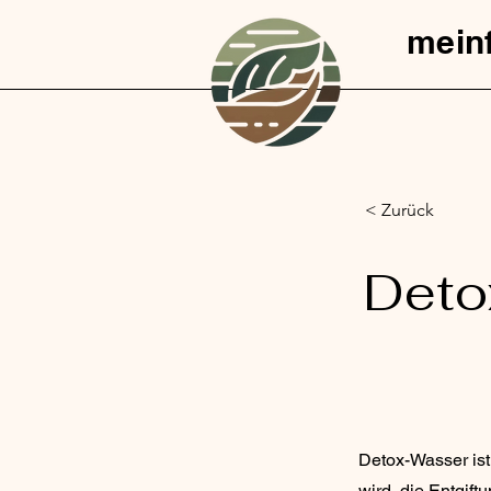
mein
< Zurück
Deto
Detox-Wasser is
wird, die Entgift