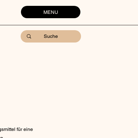
MENU
mittel für eine
n,