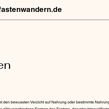
fastenwandern.de
en
t den bewussten Verzicht auf Nahrung oder bestimmte Nahrungs
s gibt verschiedene Formen des Fastens, darunter Intervallfaste