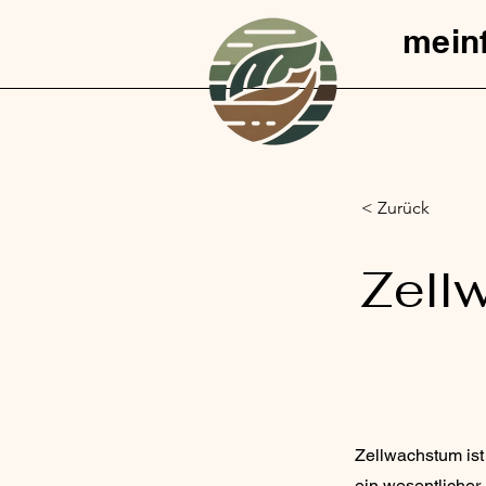
mein
< Zurück
Zell
Zellwachstum ist
ein wesentlicher